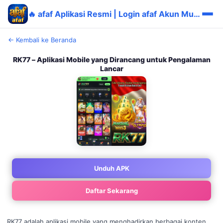
🔥 afaf Aplikasi Resmi | Login afaf Akun Mudah Terbaru
← Kembali ke Beranda
RK77 – Aplikasi Mobile yang Dirancang untuk Pengalaman
Lancar
Unduh APK
Daftar Sekarang
RK77 adalah aplikasi mobile yang menghadirkan berbagai konten